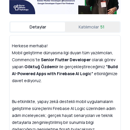
Detaylar
Katılımcılar
51
Herkese merhaba!
Mobil geliştirme dünyasına ilgi duyan tüm yazılımcıları,
Commencis’te
Senior Flutter Developer
olarak görev
yapan
Göktuğ Özdemir
ile gerçekleştireceğimiz
“Build
AI-Powered Apps with Firebase AI Logic”
etkinliğimize
davet ediyoruz.
Bu etkinlikte, yapay zekâ destekli mobil uygulamaların
geliştirme süreçlerini Firebase AI Logic üzerinden adım
adım inceleyecek; gerçek hayat senaryoları ve teknik
detaylarla zenginleştirilmiş bir sunumla bilgi
dağarcığınızı genişletme fırsatı bulacaksınız.